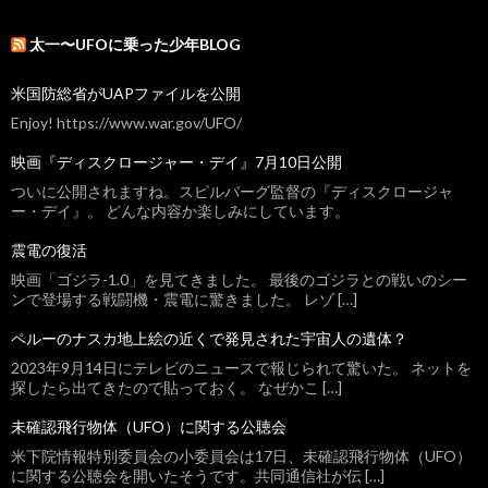
太一〜UFOに乗った少年BLOG
米国防総省がUAPファイルを公開
Enjoy! https://www.war.gov/UFO/
映画『ディスクロージャー・デイ』7月10日公開
ついに公開されますね。スピルバーグ監督の『ディスクロージャ
ー・デイ』。 どんな内容か楽しみにしています。
震電の復活
映画「ゴジラ-1.0」を見てきました。 最後のゴジラとの戦いのシー
ンで登場する戦闘機・震電に驚きました。 レゾ […]
ペルーのナスカ地上絵の近くで発見された宇宙人の遺体？
2023年9月14日にテレビのニュースで報じられて驚いた。 ネットを
探したら出てきたので貼っておく。 なぜかこ […]
未確認飛行物体（UFO）に関する公聴会
米下院情報特別委員会の小委員会は17日、未確認飛行物体（UFO）
に関する公聴会を開いたそうです。共同通信社が伝 […]