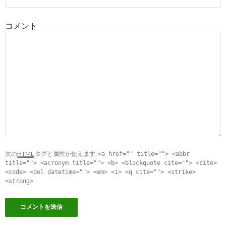
コメント
次の
HTML
タグと属性が使えます:
<a href="" title=""> <abbr
title=""> <acronym title=""> <b> <blockquote cite=""> <cite>
<code> <del datetime=""> <em> <i> <q cite=""> <strike>
<strong>