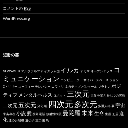
コメントの
RSS
WordPress.org
短冊の雲
コ
イルカ
NEWSWEEK
アルファルファ
イスラム国
オカマ
オープンテラス
ミュニケーション
コンピューター
サイバースペース
ジョン・
ポジ
C・リリー
スーフィー
テレパシー
ニワトリ
ネガティブ
バシャール
プラトン
三次元
ティブ
メンタルヘルス
ロボット
世界を変える七つの実験
四次元
多次元
五次元
二次元
宇宙
分化
嘘
多重人格
夢
曼陀羅
未来
小説
愛
生命
進
宇宙存在
携帯電話
放射性物質
生霊
芝居
化
遠心分離機
遺伝子
重力圏
鳥