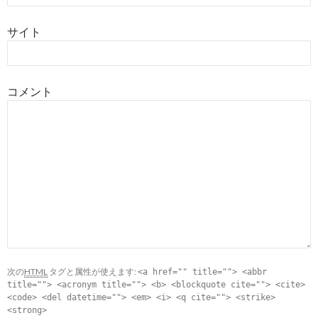
サイト
コメント
次の
HTML
タグと属性が使えます:
<a href="" title=""> <abbr
title=""> <acronym title=""> <b> <blockquote cite=""> <cite>
<code> <del datetime=""> <em> <i> <q cite=""> <strike>
<strong>