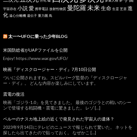
分化
嘘
多重人格
夢
曼陀羅
未来
小説
愛
生命
進
宇宙存在
携帯電話
放射性物質
生霊
芝居
化
遠心分離機
遺伝子
重力圏
鳥
太一〜UFOに乗った少年BLOG
米国防総省がUAPファイルを公開
Enjoy! https://www.war.gov/UFO/
映画『ディスクロージャー・デイ』7月10日公開
ついに公開されますね。スピルバーグ監督の『ディスクロージャ
ー・デイ』。 どんな内容か楽しみにしています。
震電の復活
映画「ゴジラ-1.0」を見てきました。 最後のゴジラとの戦いのシー
ンで登場する戦闘機・震電に驚きました。 レゾ […]
ペルーのナスカ地上絵の近くで発見された宇宙人の遺体？
2023年9月14日にテレビのニュースで報じられて驚いた。 ネットを
探したら出てきたので貼っておく。 なぜかこ […]