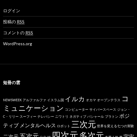
ログイン
投稿の
RSS
コメントの
RSS
WordPress.org
短冊の雲
コ
イルカ
NEWSWEEK
アルファルファ
イスラム国
オカマ
オープンテラス
ミュニケーション
コンピューター
サイバースペース
ジョン・
ポジ
C・リリー
スーフィー
テレパシー
ニワトリ
ネガティブ
バシャール
プラトン
三次元
ティブ
メンタルヘルス
ロボット
世界を変える七つの実験
四次元
多次元
五次元
二次元
宇宙