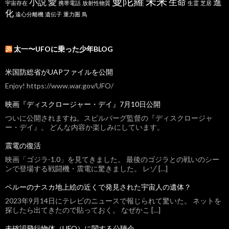
曼陀羅
未来
小説
愛
生命
進
宇宙存在
携帯電話
放射性物質
生霊
芝居
化
遠心分離機
遺伝子
重力圏
鳥
太一〜UFOに乗った少年BLOG
米国防総省がUAPファイルを公開
Enjoy! https://www.war.gov/UFO/
映画『ディスクロージャー・デイ』7月10日公開
ついに公開されますね。スピルバーグ監督の『ディスクロージャ
ー・デイ』。 どんな内容か楽しみにしています。
震電の復活
映画「ゴジラ-1.0」を見てきました。 最後のゴジラとの戦いのシー
ンで登場する戦闘機・震電に驚きました。 レゾ […]
ペルーのナスカ地上絵の近くで発見された宇宙人の遺体？
2023年9月14日にテレビのニュースで報じられて驚いた。 ネットを
探したら出てきたので貼っておく。 なぜかこ […]
未確認飛行物体（UFO）に関する公聴会