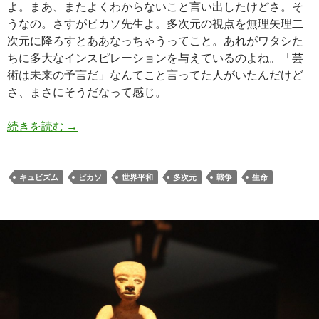
よ。まあ、またよくわからないこと言い出したけどさ。そ
うなの。さすがピカソ先生よ。多次元の視点を無理矢理二
次元に降ろすとああなっちゃうってこと。あれがワタシた
ちに多大なインスピレーションを与えているのよね。「芸
術は未来の予言だ」なんてこと言ってた人がいたんだけど
さ、まさにそうだなって感じ。
続きを読む
三次元・四次元では矛盾に見える
→
キュビズム
ピカソ
世界平和
多次元
戦争
生命