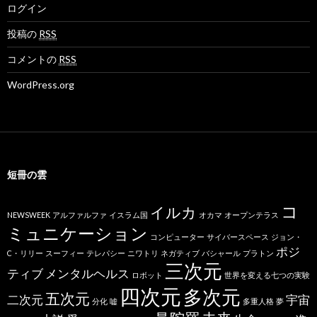
ログイン
投稿の
RSS
コメントの
RSS
WordPress.org
短冊の雲
コ
イルカ
NEWSWEEK
アルファルファ
イスラム国
オカマ
オープンテラス
ミュニケーション
コンピューター
サイバースペース
ジョン・
ポジ
C・リリー
スーフィー
テレパシー
ニワトリ
ネガティブ
バシャール
プラトン
三次元
ティブ
メンタルヘルス
ロボット
世界を変える七つの実験
四次元
多次元
五次元
二次元
宇宙
分化
嘘
多重人格
夢