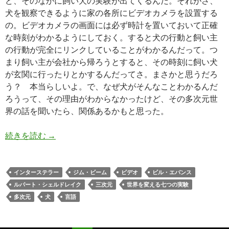
ど、そのなかに飼い犬の実験が出てくるんだ。それがさ、
犬を観察できるように家の各所にビデオカメラを設置する
の。ビデオカメラの画面には必ず時計を置いておいて正確
な時刻がわかるようにしておく。すると犬の行動と飼い主
の行動が完全にリンクしていることがわかるんだって。つ
まり飼い主が会社から帰ろうとすると、その時刻に飼い犬
が玄関に行ったりとかするんだってさ。まさかと思うだろ
う？ 本当らしいよ。で、なぜ犬がそんなことわかるんだ
ろうって、その理由がわからなかったけど、その多次元世
界の話を聞いたら、関係あるかもと思った。
続きを読む
受け入れたつもりになる
→
インターステラー
ジム・ビーム
ビデオ
ビル・エバンス
ルパート・シェルドレイク
三次元
世界を変える七つの実験
多次元
犬
言語