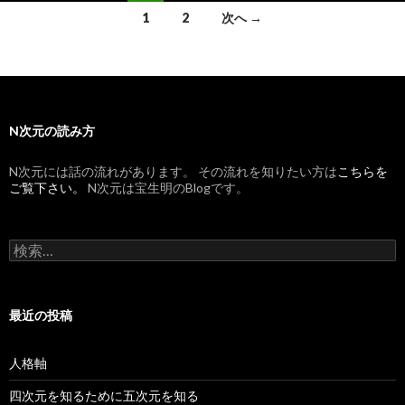
1
2
次へ →
投稿ナビゲーション
N次元の読み方
N次元には話の流れがあります。 その流れを知りたい方は
こちらを
ご覧下さい。
N次元は宝生明のBlogです。
検索:
最近の投稿
人格軸
四次元を知るために五次元を知る