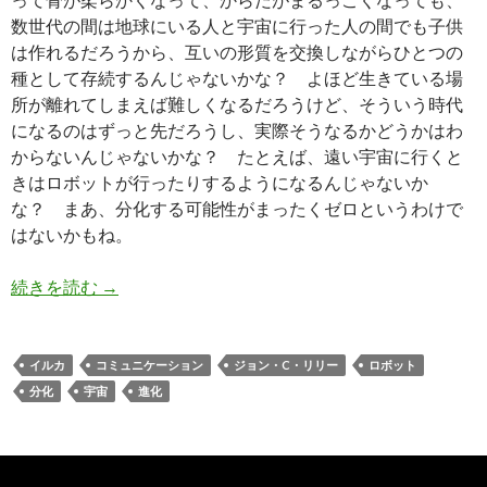
数世代の間は地球にいる人と宇宙に行った人の間でも子供
は作れるだろうから、互いの形質を交換しながらひとつの
種として存続するんじゃないかな？ よほど生きている場
所が離れてしまえば難しくなるだろうけど、そういう時代
になるのはずっと先だろうし、実際そうなるかどうかはわ
からないんじゃないかな？ たとえば、遠い宇宙に行くと
きはロボットが行ったりするようになるんじゃないか
な？ まあ、分化する可能性がまったくゼロというわけで
はないかもね。
続きを読む
人類が進化することはあるかもしれないけど、分
→
イルカ
コミュニケーション
ジョン・C・リリー
ロボット
分化
宇宙
進化