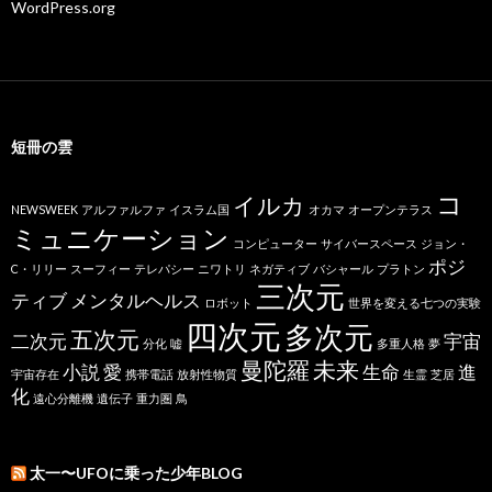
WordPress.org
短冊の雲
コ
イルカ
NEWSWEEK
アルファルファ
イスラム国
オカマ
オープンテラス
ミュニケーション
コンピューター
サイバースペース
ジョン・
ポジ
C・リリー
スーフィー
テレパシー
ニワトリ
ネガティブ
バシャール
プラトン
三次元
ティブ
メンタルヘルス
ロボット
世界を変える七つの実験
四次元
多次元
五次元
二次元
宇宙
分化
嘘
多重人格
夢
曼陀羅
未来
小説
愛
生命
進
宇宙存在
携帯電話
放射性物質
生霊
芝居
化
遠心分離機
遺伝子
重力圏
鳥
太一〜UFOに乗った少年BLOG