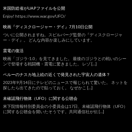
米国防総省がUAPファイルを公開
Enjoy! https://www.war.gov/UFO/
映画『ディスクロージャー・デイ』7月10日公開
ついに公開されますね。スピルバーグ監督の『ディスクロージャ
ー・デイ』。 どんな内容か楽しみにしています。
震電の復活
映画「ゴジラ-1.0」を見てきました。 最後のゴジラとの戦いのシー
ンで登場する戦闘機・震電に驚きました。 レゾ […]
ペルーのナスカ地上絵の近くで発見された宇宙人の遺体？
2023年9月14日にテレビのニュースで報じられて驚いた。 ネットを
探したら出てきたので貼っておく。 なぜかこ […]
未確認飛行物体（UFO）に関する公聴会
米下院情報特別委員会の小委員会は17日、未確認飛行物体（UFO）
に関する公聴会を開いたそうです。共同通信社が伝 […]