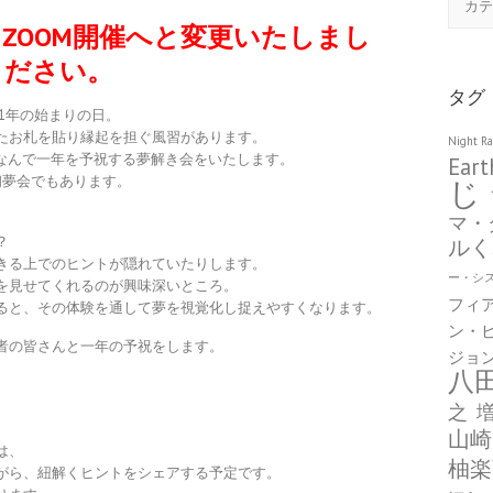
テ
ZOOM開催へと変更いたしまし
ゴ
リ
ください。
ー
タグ
り1年の始まりの日。
たお札を貼り縁起を担ぐ風習があります。
Night R
にちなんで一年を予祝する夢解き会をいたします。
Eart
じ
初夢会でもあります。
マ・
ルく
？
きる上でのヒントが隠れていたりします。
ー・シ
を見せてくれるのが興味深いところ。
フィ
ると、その体験を通して夢を視覚化し捉えやすくなります。
ン・
者の皆さんと一年の予祝をします。
ジョ
八
之
山崎
は、
柚楽
がら、紐解くヒントをシェアする予定です。