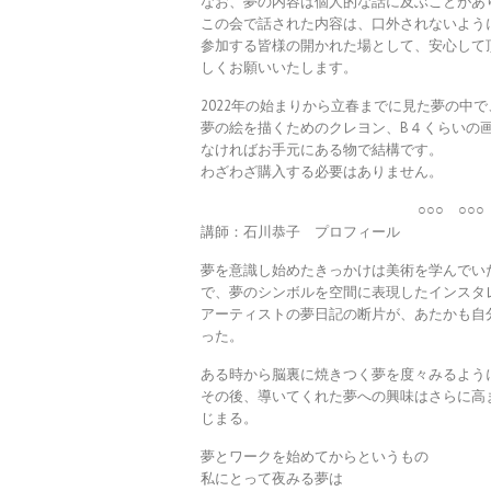
なお、夢の内容は個人的な話に及ぶことがあ
この会で話された内容は、口外されないよう
参加する皆様の開かれた場として、安心して
しくお願いいたします。
2022年の始まりから立春までに見た夢の中
夢の絵を描くためのクレヨン、B４くらいの
なければお手元にある物で結構です。
わざわざ購入する必要はありません。
○○○ ○○○
講師：石川恭子 プロフィール
夢を意識し始めたきっかけは美術を学んでい
で、夢のシンボルを空間に表現したインスタ
アーティストの夢日記の断片が、あたかも自
った。
ある時から脳裏に焼きつく夢を度々みるよう
その後、導いてくれた夢への興味はさらに高ま
じまる。
夢とワークを始めてからというもの
私にとって夜みる夢は