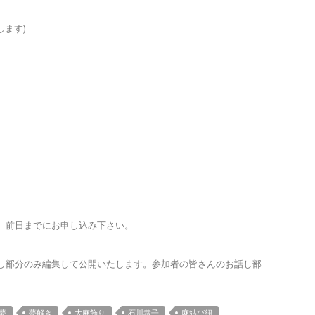
ます)
。前日までにお申し込み下さい。
し部分のみ編集して公開いたします。参加者の皆さんのお話し部
夢
夢解き
大麻飾り
石川恭子
麻結び紐