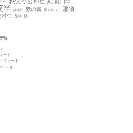
臼
紅龍
秩父今宮神社
CHI
夜半
那須
赤の書
講談社
踊る島バリ
龍村仁
龍神祭
情報
ン
ィード
トフィード
ess.org