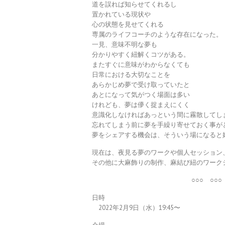
道を誤れば知らせてくれるし
置かれている現状や
心の状態を見せてくれる
専属のライフコーチのような存在になった。
一見、意味不明な夢も
分かりやすく紐解くコツがある。
またすぐに意味がわからなくても
日常における大切なことを
あらかじめ夢で受け取っていたと
あとになって気がつく場面は多い
けれども、夢は儚く捉まえにくく
意識化しなければあっという間に霧散してし
忘れてしまう前に夢を手繰り寄せておく事が
夢をシェアする機会は、そういう場になると
現在は、夜見る夢のワークや個人セッション
その他に大麻飾りの制作、麻結び紐のワーク
○○○ ○○○
日時
2022年2月9日（水）19:45〜