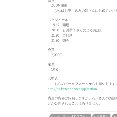
会場
ZOOM開催
(URLはお申し込みの皆さんにお伝えいたし
スケジュール
19:45 開場
20:00 石川恭子さんによるお話し
21:20 ご歓談
21:50 閉会
会費
2,000円
定員
10名
お申込
こちらのメールフォームからお願いします
http://bit.ly/resonanceapplication
講座の内容は録画しますが、石川さんのお話
分が公開されることはありません。
ジョナサン・ボロフスキー
坂内慶子