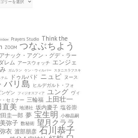
Think the
Prayers Studio
ainbow
つなぶちよう
h
ZOOM
アナック・アグン・グデ・ラー
エンジェ
ダレム
アースウォッチ
み
ガムラン
ケン・ウィルバー
スタニスラフスキ
ニュピ
ドゥルパド
ヌース
ステム
バリ島
ア
ヒルデガルト・フォ
ユング
ビンゲン
ヴィ
フィジオスフィア
上田壮一
三輪福
ン・セミナー
田直美
坂内慶子
塩谷崇
地湧社
宝生明
夢
増田圭一郎
小柳晶嗣
望月クララ
美弥子
数秘術
石川恭子
弥衣
渡部朋彦