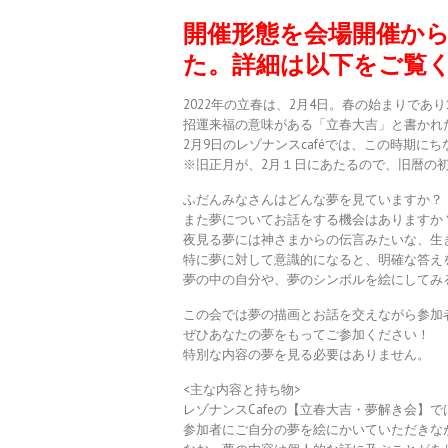
開催形態を会場開催から
た。詳細は以下をご覧
2022年の立春は、2月4日。春の始まりであ
招運来福の意味がある「立春大吉」と書かれ
2月9日のレゾナンスcaféでは、この時期
※旧正月が、2月１日にあたるので、旧暦の
ふだんみなさんはどんな夢を見ていますか？
また夢についてお話をする機会はありますか
夜見る夢には神さまからの伝言みたいな、生
特に夢に対して意識的になると、明確な答え
夢の中の自分や、夢のシンボルを絵にしてみ
この会では夢の描画とお話を交えながら参加
ぜひあなたの夢をもってご参加ください！
特別な内容の夢を見る必要はありません。
<主な内容と持ち物>
レゾナンスCafeの【立春大吉・夢解き会】で
参加者にご自分の夢を絵にかいていただきな