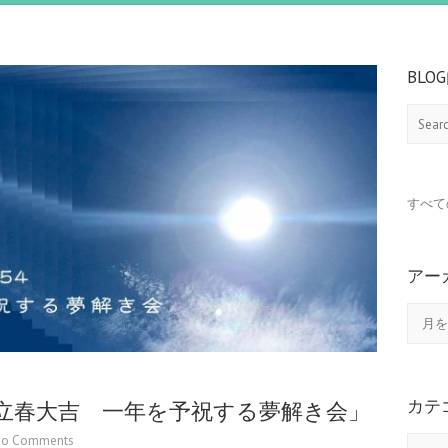
BLO
Search
すべて
アー
ア
ー
カ
イ
ブ
カテ
054「立春大吉 一年を予祝する夢解き会」
o Comments
カ