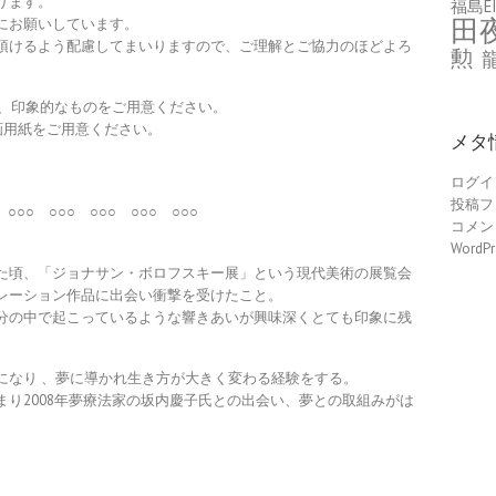
ります。
福島EI
田
にお願いしています。
頂けるよう配慮してまいりますので、ご理解とご協力のほどよろ
勲
で、印象的なものをご用意ください。
画用紙をご用意ください。
メタ
ログイ
投稿フ
 ○○○ ○○○ ○○○ ○○○ ○○○
コメン
WordPr
た頃、「ジョナサン・ボロフスキー展」という現代美術の展覧会
レーション作品に出会い衝撃を受けたこと。
分の中で起こっているような響きあいが興味深くとても印象に残
になり 、夢に導かれ生き方が大きく変わる経験をする。
り2008年夢療法家の坂内慶子氏との出会い、夢との取組みがは