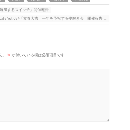
ソトに遍満するスイッチ」開催報告
afe Vol.054「立春大吉 一年を予祝する夢解き会」開催報告
→
ん。
※
が付いている欄は必須項目です