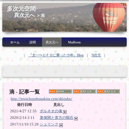
多次元空間
異次元へ
> 滴
ホーム
説明
異次元へ
Mailform
|
『太一〜ＵＦＯに乗った少年』Blog
|
N次元
|
滴 - 記事一覧
http://www.houshouakira.com/shizuku/
発行日時
見出し
2021/4/27 12:35
ボルネオの魂
2020/2/14 3:11
美保関と直方の隕石
2017/11/10 15:29
シュリンク