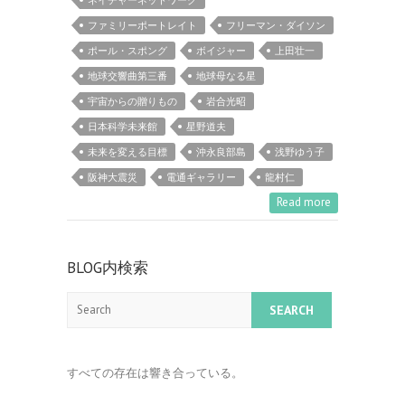
ファミリーポートレイト
フリーマン・ダイソン
ポール・スポング
ボイジャー
上田壮一
地球交響曲第三番
地球母なる星
宇宙からの贈りもの
岩合光昭
日本科学未来館
星野道夫
未来を変える目標
沖永良部島
浅野ゆう子
阪神大震災
電通ギャラリー
龍村仁
Read more
BLOG内検索
Search
すべての存在は響き合っている。