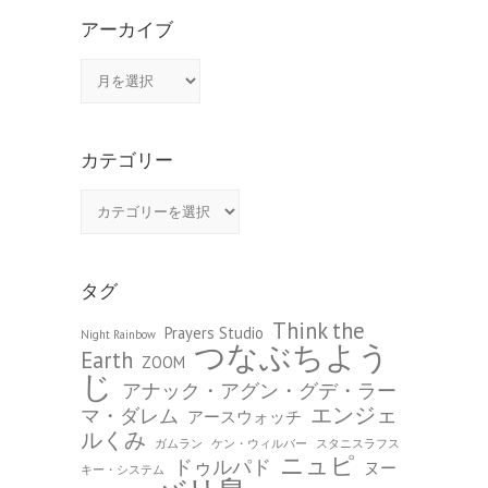
アーカイブ
ア
ー
カ
イ
ブ
カテゴリー
カ
テ
ゴ
リ
ー
タグ
Think the
Prayers Studio
Night Rainbow
つなぶちよう
Earth
ZOOM
じ
アナック・アグン・グデ・ラー
エンジェ
マ・ダレム
アースウォッチ
ルくみ
ガムラン
ケン・ウィルバー
スタニスラフス
ニュピ
ドゥルパド
ヌー
キー・システム