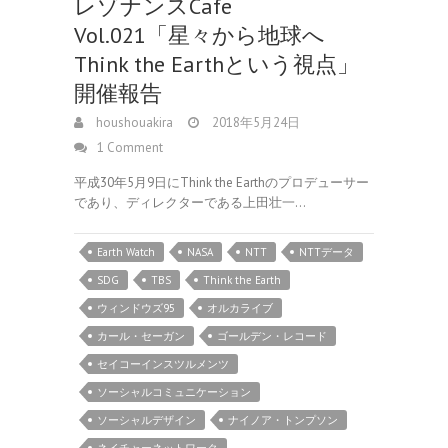
レゾナンスCafe
Vol.021「星々から地球へ
Think the Earthという視点」
開催報告
houshouakira
2018年5月24日
1 Comment
平成30年5月9日にThink the Earthのプロデューサー
であり、ディレクターである上田壮一…
Earth Watch
NASA
NTT
NTTデータ
SDG
TBS
Think the Earth
ウィンドウズ95
オルカライブ
カール・セーガン
ゴールデン・レコード
セイコーインスツルメンツ
ソーシャルコミュニケーション
ソーシャルデザイン
ナイノア・トンプソン
ネイチャーネットワーク