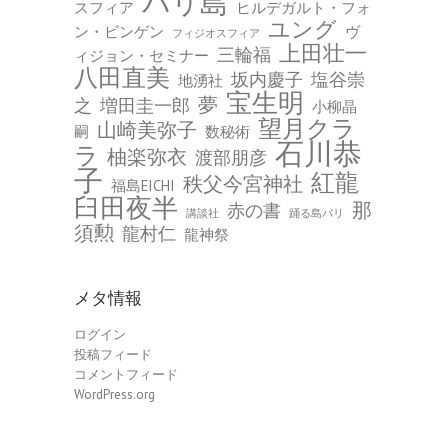
バリ島
スフィア
ヒルデガルト・フォ
ユング
ン・ビンゲン
ヴ
フィジオスフィア
上田壮一
三輪福
ィジョン・セミナー
八田直美
坂内慶子
塩谷崇
地湧社
宝生明
夢
之
増田圭一郎
小柳晶
望月クラ
山崎美弥子
嗣
数秘術
石川恭
ラ
柚楽弥衣
渡部朋彦
子
紅龍
秩父今宮神社
福島EICHI
臼田夜半
那
赤の書
講談社
踊る島バリ
須勲
龍村仁
龍神祭
メタ情報
ログイン
投稿フィード
コメントフィード
WordPress.org